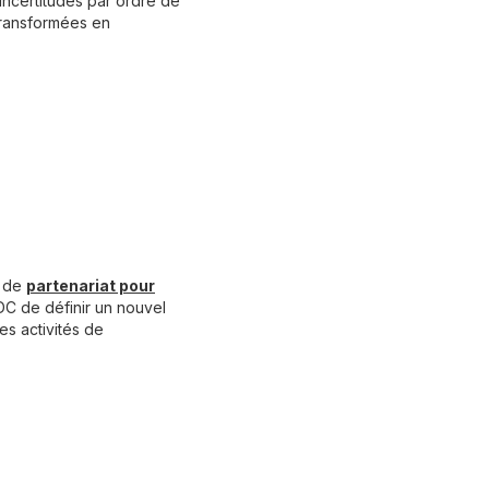
incertitudes par ordre de
 transformées en
e de
partenariat pour
C de définir un nouvel
es activités de