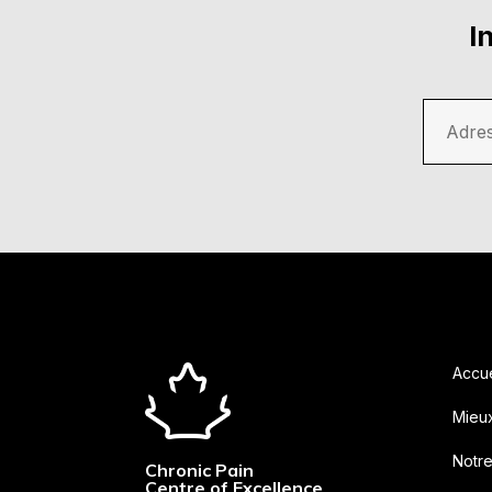
I
Adres
Accue
Mieu
Notr
Chronic Pain
Centre of Excellence