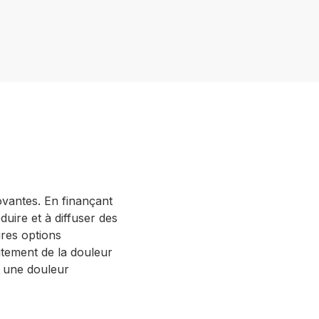
ovantes. En finançant
uire et à diffuser des
ures options
itement de la douleur
c une douleur