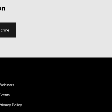
on
scrire
Webinars
Events
Privacy Policy