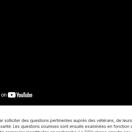
olliciter des questions pertinentes auprès des vétérans, de leurs 
 santé. Les questions soumises sont ensuite examinées en fonction