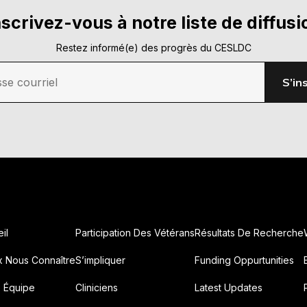
nscrivez-vous à notre liste de diffusi
Restez informé(e) des progrès du CESLDC
se courriel
S’in
il
Participation Des Vétérans
Résultats De Recherche
x Nous Connaître
S’impliquer
Funding Oppurtunities
e Équipe
Cliniciens
Latest Updates