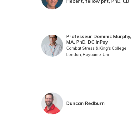
Hébert, fellow pht, PhD, CD
Professeur Dominic Murphy,
MA, PhD, DClinPsy
Combat Stress & King's College
London, Royaume-Uni
Duncan Redburn