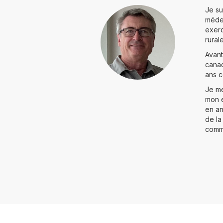
Je su
médec
exerc
rural
Avant
canad
ans c
Je me
mon e
en an
de la
comm