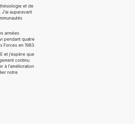
thésiologie et de
 J’ai auparavant
communautés
ces armées
vi pendant quatre
es Forces en 1983.
E et j’espère que
gement continu
 à l’amélioration
ier notre