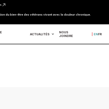
n
ion du bien-être des vétérans vivant avec la douleur chronique.
DE
NOUS
ACTUALITÉS
|
EN
FR
JOINDRE